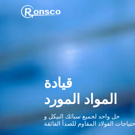
قيادة
ذوي الخبرة
حازم
المواد المورد
خصائي المعالجة
تحكم في الجودة
حل واحد لجميع سبائك النيكل و
توفير معالجة عالية الدقة لل
منع العيوب وغير المطابقة
حتياجات الفولاذ المقاوم للصدأ الفائقة
مادة صعبة
منتجات