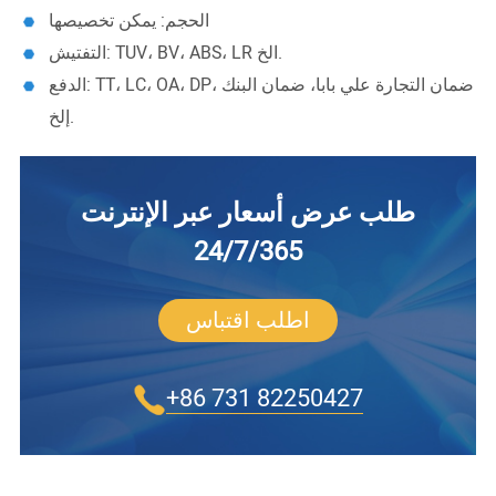
الحجم: يمكن تخصيصها
التفتيش: TUV، BV، ABS، LR الخ.
الدفع: TT، LC، OA، DP، ضمان التجارة علي بابا، ضمان البنك
إلخ.
طلب عرض أسعار عبر الإنترنت
24/7/365
اطلب اقتباس
+86 731 82250427