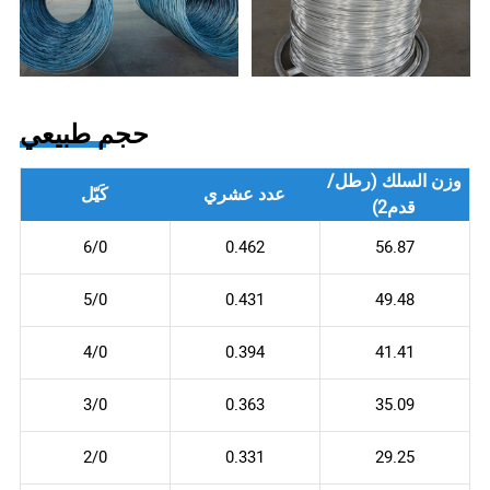
حجم طبيعي
وزن السلك (رطل/
عدد عشري
كَيّل
قدم2)
6/0
0.462
56.87
5/0
0.431
49.48
4/0
0.394
41.41
3/0
0.363
35.09
2/0
0.331
29.25