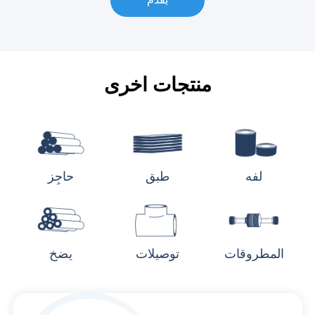
منتجات اخرى
لفه
طبق
حاجِز
المطروقات
توصيلات
يضخ