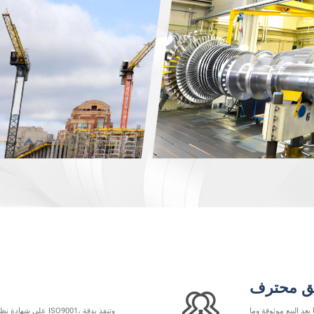
ق محترف
ش
بعد البيع موثوقة وما