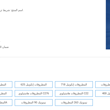
اسم المنتج: شريط تزوير، حلقة تزوير، عمود تزوير، دائرة تزوير، كتل تزوير الخ.
المعالجة السطحية: ، BA، HL
الدفع: TT، LC، OA، DP، ضمان التجارة علي بابا، ضمان البنك إلخ.
المطروقات إنكونيل 718
المطروقات إنكونيل 625
المطروق
400
المطروقات هاستيلوي C22
المطروقات هاستيلوي C276
المطروق
نيمونيك 263 المطروقات
نيمونيك 90 المطروقات
المطروقات النيمونيك 80A