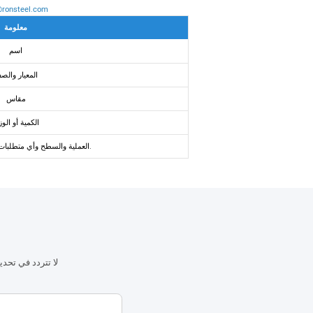
@ronsteel.com
معلومة
اسم
المعيار والص
مقاس
الكمية أو الو
العملية والسطح وأي متطلبات خاصة وما إلى ذلك.
لا تتردد في تحد