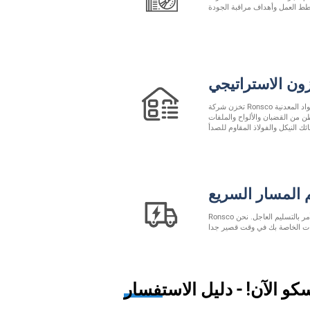
ون الاستراتيجي
تخزن شركة Ronsco مجموعة كاملة متاحة على الفور من المواد المعدنية
اصة. مخزون يزيد عن 3000 طن من القضبان والألواح والملفات
 المسار السريع
Ronsco هو شريكك الموثوق به عندما يتعلق الأمر بالتسليم العاجل. نحن
و الآن! - دليل الاستفسار