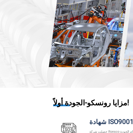
مزايا رونسكو-الجودة أولاً!
هادة ISO9001
حصلت شركة Ronsco على شهادة نظام الجودة ISO9001، وتنفذ بدقة