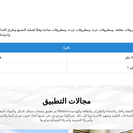
ت مغلقة، ومطروقات حرة، ومطروقات باردة، ومطروقات ساخنة وفقًا لعملية التصنيع وطرق الحدادة. ت
واحتياجات العملاء، لذلك لا يوجد حجم قياسي عالمي. على النحو التالي:
دائرة
ق
مجالات التطبيق
تم تطبيق منتجات سبائك النيكل والفولاذ المقاوم للصدأ التي توفرها شركة Ronsco على نطاق واس
 والصناعات الطبية وتجهيز الأغذية وما إلى ذلك. شركاؤنا موجودون في جميع أنحاء جنوب شرق آسيا والشرق
وأمريكا الجنوبية وأمريكا الشمالية وغيرها.