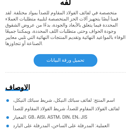
لفه
متخصصة في لفائف الفولاذ المقاوم للصدأ بمواد مختلفة. لقد
قمنا أيضًا بتجهيز آلات الحز المتخصصة لتلبية متطلبات العملاء
المحددة فيما يتعلق بالأبعاد والجودة، بدءًا من عروض الشقوق
وجودة الحواف وحتى متطلبات اللف المحددة، ويمكننا جميعًا
الوفاء بالمواعيد النهائية وتقديم المنتجات النهائية التي تلبي معايير
الصناعة أو تتجاوزها.
تحميل ورقة البيانات
الأوصاف
اسم المنتج: لفائف سبائك النيكل، شريط سبائك النيكل،
لفائف الفولاذ المقاوم للصدأ، شريط الفولاذ المقاوم للصدأ
المعيار: GB، AISI، ASTM، DIN، EN، JIS
العملية: المدرفلة على الساخن، المدرفلة على البارد