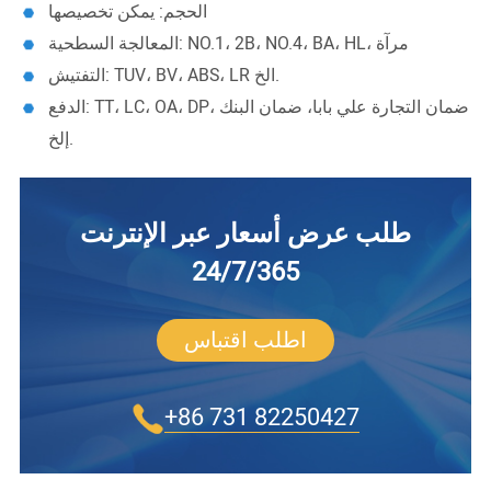
الحجم: يمكن تخصيصها
المعالجة السطحية: NO.1، 2B، NO.4، BA، HL، مرآة
التفتيش: TUV، BV، ABS، LR الخ.
الدفع: TT، LC، OA، DP، ضمان التجارة علي بابا، ضمان البنك
إلخ.
طلب عرض أسعار عبر الإنترنت
24/7/365
اطلب اقتباس
+86 731 82250427