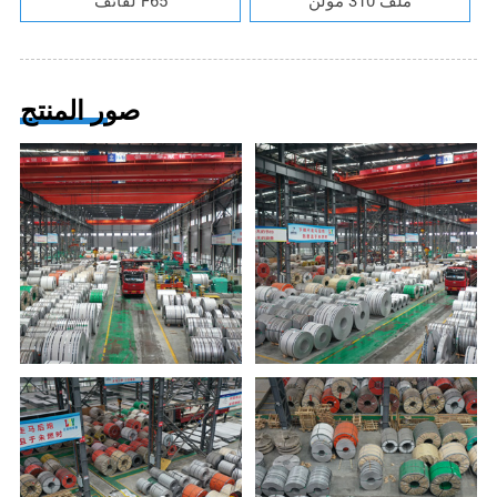
ملف 310 مولن
لفائف F65
صور المنتج