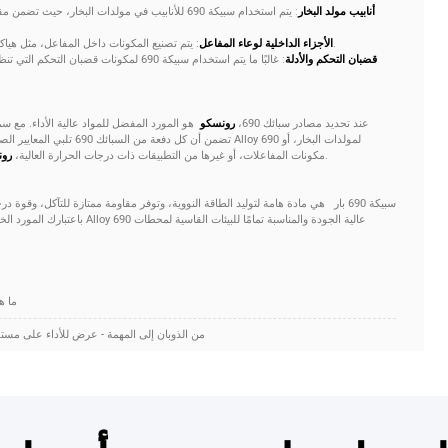
أنابيب مولد البخار
: يتم استخدام سبيكة 690 للأنابيب في مولدات البخار،
: يتم تصنيع المكونات داخل المفاعل، مثل هياكل الدعم والفوهات، من سبيكة 690 لتحمل البيئة الصعبة.
الأجزاء الداخلية لوعاء المفاعل
قضبان التحكم والأدلة
: غالبًا ما يتم استخدام سبيكة 690 لمكونات 
عند تحديد مصادر سبائك 690،
رونسكو
هو المورد المفضل للمواد عالية الأداء. مع س
تضمن أن كل دفعة من السبائك 690 
تقدم مواد موثوقة ومتينة تلبي مواصفات الصناعة.
مكونات المفاعلات، أو غيرها من التطبيقات ذات درجات الحرارة العالية،
رو
سبيكة 690 بار
هي مادة هامة لتوليد الطاقة النووية، وتوفر مقاومة ممتازة للتآكل، وقوة درج
باعتبارك المورد الخاص بك، يمكنك أ
[ السابق ] : ما هي طرق اللحام الموصى بها لسبائك النيكل؟
[ التالي ]: قضبان سبائك النيكل Inconel 718: من الذوبان إلى المهمة - عرض للأداء على مستوى النظام