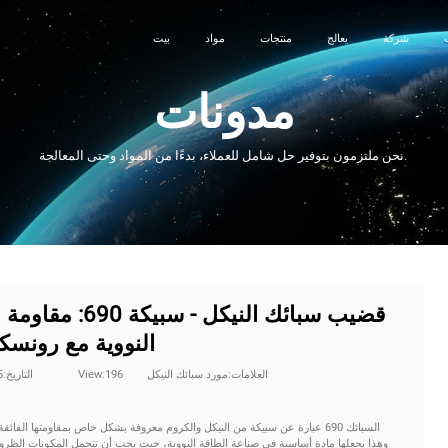
شركة
يعالج
منتجات
مواد
بيت
مدونات
نحن ملتزمون بتوفير حل شامل للعملاء، بدءًا من المواد وحتى المعالجة.
قضيب سبائك النيكل
النووية مع رونسكو
العلامات:مورد سبائك النيكل
View:196
التاريخ:2025-11-19 14:09:22
السبائك 690 عبارة عن سبيكة من النيكل والكروم معروفة بشكل خاص بمقاومتها الف
وهذا يجعلها مادة أساسية في صناعة الطاقة النووية، حيث يجب أن تتحمل المكونات الظرو