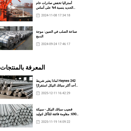
أستراليا تخفض صادرات خام
الحديد بنسبة 4% على أساس
سنوي في أكتوبر
2024-11-08 17:34:18
صناعة الصلب في الصين: موجة
الدمج
2024-09-24 17:46:17
المعرفة بالمنتجات
لماذا يعتبر شريط Haynes 242
أحد أكثر سبائك النيكل استقرارًا
من حيث الأبعاد للأنظمة الحرارية
2025-12-11 16:42:29
القصوى؟
قضيب سبائك النيكل - سبيكة
690: مقاومة فائقة للتآكل لتوليد
الطاقة النووية مع رونسكو
2025-11-19 14:09:22