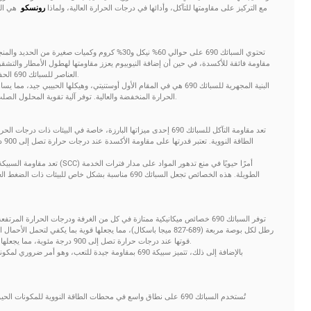
لشريط Alloy 690، مع التركيز على مقاومتها للتآكل، وأدائها في درجات الحرارة العالية، ولماذا
رونسكو
هي الم
تحتوي السبائك 690 على حوالي 60% نيكل و30% كروم وكميات ص
مقاومة فائقة للأكسدة، في حين أن إضافة النيوبيوم يعزز مقاومتها لهطول الأمطار والتشقق ال
العناصر للسبائك 690 الحفاظ على سلامتها الهيكلية حتى في البيئات شديدة التآكل.
البنية المجهرية للسبائك 690 هي في المقام الأول أوستنيتي، وهيكلها الحبيب
الحرارة المنخفضة والعالية. توفر آلية تقوية المحلول الصلب للسبائك قوة شد عالية ومقاومة للتشوه تحت الضغط.
تعد مقاومة التآكل للسبائك 690 إحدى ميزاتها البارزة، خاصة في البيئات ذا
ت
تعد مقاومة السبيكة للتآكل بين الحبي
الطويلة. هذه الخصائص تجعل السبائك 690 مناسبة بشكل خاص للبي
رطل لكل بوصة مربعة (689-827 ميجا باسكال)، مما يجعلها قوية بما يكفي ل
قوتها عند درجات حرارة تصل إلى 900 درجة مئوية، مما يجعلها مثالية للمكونات التي تتعرض لضغوط حرارية وميكانيكية.
بالإضافة إلى ذلك، تتميز سبيكة 690 بمقاومة جيدة للتعب، وه
تُستخدم السبائك 690 على نطاق واسع في محطات الطاقة النووية للمك