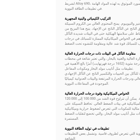
ورد الموثوق به لهذه المواد الهامة
في تطبيقات الطاقة النووية.
التركيب الكيميائي والبنية المجهرية
غيرة من الحديد والمنجنيز والنيوبيوم. يمنح المحتوى العالي من الكروم السبيكة
ناتج عن التآكل الناتج عن الإجهاد. يتيح هذا المزيج من
ي جيد، مما يساهم في الخواص الميكانيكية الممتازة للسبائك في درجات
مقاومة التآكل في البيئات ذات درجات الحرارة العالية
ت درجات الحرارة العالية والغنية بالبخار، والتي تعتبر شائعة في محطات
الطاقة النووية. تعتبر قدرتها على مقاومة الأكسدة عند درجات حرارة تصل إلى 900 درجة مئوية (1652 درجة فهرنهايت) أمرًا بالغ الأهمية في
طبيقات مثل أنابيب مولد البخار ومكونات المفاعل.
بات والتكسير الناتج عن التآكل الإجهادي (SCC) أمرًا حيويًا في منع تدهور المواد على مدار فترات الخدمة
ئات ذات الضغط العالي ودرجات الحرارة المرتفعة والبيئات العدوانية كيميائيًا
الموجودة في المفاعلات النووية.
الخواص الميكانيكية وقوة درجات الحرارة العالية
توفر السبائك 690 خصائص ميكانيكية ممتازة في كل من الغرفة ودرجات الحرارة المرتفعة. يمكن أن تتراوح قوة الشد من 100.000 إلى 120.000
تحمل الأحمال الميكانيكية في بيئات الضغط العالي. تحافظ السبيكة على
و أمر ضروري لمكونات مثل أنابيب مولد البخار، والتي تخضع لتقلبات الضغط
المستمرة.
تطبيقات في توليد الطاقة النووية
ونات الحيوية التي تتعرض لظروف قاسية. وتشمل بعض التطبيقات
الشائعة: