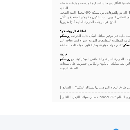
 حيث تضمن مقاومتها للتآكل ودرجات الحرارة المرتفعة موثوقية طويلة
المدى.
قضبان التحكم التي تنظم التفاعل النووي، حيث تكون مقاومتها للإشعاع والتآكل
الناتج عن درجات الحرارة العالية أمرًا ضروريًا.
لماذا تختار رونسكو؟
معة طيبة في توفير سبائك النيكل عالية الجودة،
رونسكو
تلبي المعايير الصارمة المطلوبة للتطبيقات النووية. سواء كنت بحاجة إلى Alloy 690 لمولدات البخار، أو
نسكو
خاتمة
ات الحرارة العالية، والخصائص الميكانيكية. مع
رونسكو
ن تكون واثقًا من حصولك على منتجات Alloy 690 عالية الجودة والمناسبة تمامًا للبيئات القاسية لمحطات
الطاقة النووية.