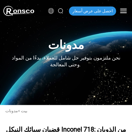
احصل على عرض أسعار
مدونات
نحن ملتزمون بتوفير حل شامل للعملاء، بدءًا من المواد
وحتى المعالجة.
بيت
>
مدونات
قضبان سبائك النيكل Inconel 718: من الذوبان