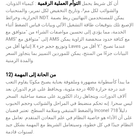
التوأم العملية الرقمية
أن كل شريط يحمل
: كيمياء الذوبان،
والشوائب لكل مم²، وتاريخ التخفيض لكل تمرير، والمنحنيات
الحرارية، وخرائط NDT. يمكن للمستخدمين النهائيين ربط بصمة
الإصبع تلك بتوقيعات طاقة التشغيل الآلي وبيانات قياس الضغط أثناء
الخدمة، مما يؤدي إلى تحسين مواصفات الشراء من "متوافق مع
AMS" إلى "متوافق مع AMS مع كثافة حدود منخفضة الزاوية يمكن
إثباتها أقل من X وتوزيع حجم جزء Laves أقل من Y." عندما تصبح
البيانات جزءًا من المنتج، يمكن للموردين التمييز بما يتجاوز السعر
والمدة الزمنية.
12) من الحانة إلى المهمة
ما يبدأ كأسطوانة مصهورة وملفوفة بعناية يصبح مكونًا يقاوم التعب
عند درجة حرارة 400 درجة مئوية، ويحافظ على عزم الدوران بعد
آلاف الدورات، ويتجاهل رذاذ الكلوريد على منصة ساحلية. السحر
ليس سحرا. إنه تحكم منضبط في المراحل والشوائب وحجم الحبوب
والضغط المتبقي وسلامة السطح. تعتبر قضبان Inconel 718 دليلاً
على أن الأداء هو خاصية النظام في علم المعادن المتقدم. تعامل مع
النظام جيدًا في كل خطوة، وسيتعامل الشريط مع المهمة بشكل جيد
لسنوات قادمة.