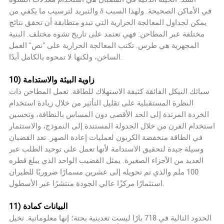
والتبريد لترسيب ما يكفي من δ في الأماكن الصحيحة. ولهذا السبب
يمكن لجداول المعالجة الحرارية التي تبدو متطابقة أن تحقق نتائج
مختلفة عبر المطاحن: فهي تعتمد على تاريخ تشوه مختلف. البنية
المجهرية هي طرس. تكتب المعالجة الحرارية على "نص" العمل
الساخن، ولكنها لا تمحوه بالكامل أبدًا.
10) زاوية البيئة والاستدامة
سبائك النيكل الفائقة كثيفة الاستهلاك للطاقة. تعمل المطاحن ذات
النظرة المستقبلية على تقليل التأثير من خلال زيادة استخدام
الخردة المرتدة إلى الحد الأقصى دون المساس بالنظافة، وتحسين
استخدام الفرن من خلال الجدولة المستندة إلى النموذج، والاستثمار
في الطاقة منخفضة الكربون لعمليات إعادة الصهر. تعد القضبان
وسيلة جيدة لتحقيق الاستدامة لأنها تعمل على توحيد الطلب عبر
العديد من الأجزاء الصغيرة. يمثل القضيب الواحد الذي يبلغ قطره
100 ملم والذي تم تحويله إلى عشرين مسمارًا ضروريًا للطيران
استثمارًا مركزًا عالي الجودة منتشرًا عبر الأسطول.
11) البيانات كمادة
الحدود التالية في 718 بارًا ليست تعدينية بحتة؛ إنها معلوماتية. تخيل