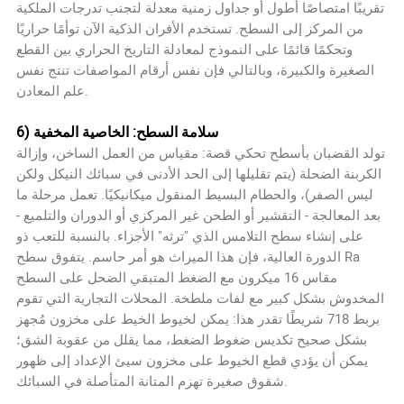
تقريبًا امتصاصًا أطول أو جداول زمنية معدلة لتجنب تدرجات الملكية
من المركز إلى السطح. تستخدم الأفران الذكية الآن توأمًا حراريًا
وتحكمًا قائمًا على النموذج لمعادلة التاريخ الحراري بين القطع
الصغيرة والكبيرة، وبالتالي فإن نفس أرقام المواصفات تنتج نفس
علم المعادن.
6) سلامة السطح: الخاصية المخفية
تولد القضبان بأسطح تحكي قصة: مقياس من العمل الساخن، وإزالة
الكربنة الضحلة (يتم تقليلها إلى الحد الأدنى في سبائك النيكل ولكن
ليس الصفر)، والحطام البسيط المنقول ميكانيكيًا. تعمل مرحلة ما
بعد المعالجة - التقشير أو الطحن غير المركزي أو الدوران والتلميع -
على إنشاء سطح التلامس الذي "ترثه" الأجزاء. بالنسبة للتعب ذو
الدورة العالية، فإن هذا الميراث هو أمر حاسم. يتفوق سطح Ra
مقاس 16 ميكرون مع الضغط المتبقي الضحل على السطح
المخدوش بشكل كبير مع لفات ملطخة. المحلات التجارية التي تقوم
بربط 718 شريطًا تقدر هذا: يمكن لخيوط الخيط على مخزون مُجهز
بشكل صحيح تكديس ضغوط الضغط، مما يقلل من عقوبة الشق؛
يمكن أن يؤدي قطع الخيوط على مخزون سيئ الإعداد إلى ظهور
شقوق صغيرة تهزم المتانة المتأصلة في السبائك.