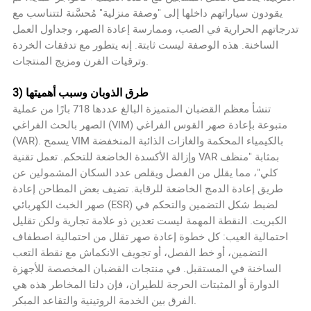
يقودون سياراتهم داخلها إلى "وصفة منزلية" مُحسَّنة لتتناسب مع
تدرجاتهم الحرارية في الصب، وممارسة إعادة الصهر، وجداول العمل
الساخنة. هذه الوصفة ليست ثابتة. إنه يتطور مع تدفقات الخردة
وترقيات الفرن ومزيج المنتجات.
3) طرق الذوبان وسبب أهميتها
تنشأ معظم القضبان المتميزة البالغ عددها 718 بارًا من عملية
الصهر بالحث الفراغي (VIM) متبوعة بإعادة صهر القوس الفراغي
(VAR). يسمح VIM بالكيمياء المحكمة والغازات الذائبة المنخفضة
وإزالة الأكسدة الخاضعة للتحكم. تعمل تقنية VAR بمثابة "منظف
كلي"، مما يقلل من الفصل ويقلص عدد السكان المشمولين عن
طريق إعادة الدمج الخاضعة للرقابة. تضيف بعض المطاحن إعادة
صهر الخبث الكهربائي (ESR) لضبط شكل التضمين والتحكم في
الكبريت. النقطة المهمة ليست تعدين ذو علامة تجارية ولكن تقليل
احتمالية العيب: كل خطوة إعادة صهر تقلل من احتمالية اصطفاف
التضمين، أو خط الفصل، أو تجويف الانكماش مع نقطة التعب
الساخنة في المستقبل. في منتجات القضبان المخصصة للأجهزة
الدوارة أو المثبتات الحرجة للطيران، فإن دلتا المخاطر هذه هي
الفرق بين الخدمة الروتينية والتقاعد المبكر.