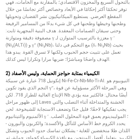
بالتحول السريع والمخزون الاقتصادي؛ بالمقارنة مع الخامات، فهي
توفر تحكمًا أكثر إحكامًا في الأبعاد وخصائص أكثر تجانسًا من خلال
المقطع العرضي. يستطيع الميكانيكيون نشر القضبان وتحويلها
وطحنها وخيطها وطحنها في كل شيء بدءًا من المسامير الرفيعة
وحتى سيقان الصمامات المعقدة. هدف البنية المجهرية ثابت:
مصفوفة دقيقة ومتوازنة γ معززة بالترسيب المتوازن لـ γ ′
(Ni₃(Al,Ti)) و γ″ (Ni₃Nb)، مع التحكم في دلتا (δ، Ni₃Nb) بحيث
تعمل على تثبيت حجم الحبوب ولكنها لا تسرق القوة. يبدو هذا
الهدف واضحًا ومباشرًا؛ ضربها مرارا وتكرارا ليس كذلك.
2) الكيمياء بمثابة حواجز الحماية، وليس الأصفاد
إنكونيل 718 عبارة عن سبيكة Ni-Fe-Cr-Nb-Mo-Ti-Al. النيوبيوم هو
النجم الذي يقود تكوين γ″، وهي المرحلة الأكثر مسؤولية عن قوة
الإنتاج العالية للطراز 718. لكن Nb أيضًا محتال: فالكثير منه يؤدي
إلى ظهور مراحل Laves الخشنة والمتداخلة أثناء التصلب والتي
يجب تفكيكها لاحقًا؛ قليل جدًا وتضعف الاستجابة للشيخوخة. لحن
الألمنيوم والتيتانيوم γ ′ ؛ الموليبدينوم يعمق قوة المحلول الصلب.
يحدد الكروم خط الأساس للتآكل والأكسدة؛ والكربون والبورون -
اللذان ظلا منخفضين للغاية - يشكلان تماسك حدود الحبوب وتشكل
الكربيد. يتعامل أفضل المنتجين مع نافذة الكيمياء كحواجز حماية، ثم