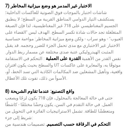
7) الاختبار غير المدمر هو وضع ميزانية المخاطر
شاشات اختبار بالموجات فوق الصوتية للعاكسات الداخلية؛
يستكشف التيار الدوامي المناطق القريبة من السطح؛ لا ينطبق
الجسيم المغناطيسي على 718 غير المغناطيسية، لذا فإن الصبغة
المتغلغلة تجد حالات شاذة تكسر السطح. الهدف ليس "القضاء على
العيوب" - وهو سراب - ولكن وضع ميزانية المخاطر: مواءمة حساسية
الاختبار غير الاختباري مع مدى تحمل الجزء للضرر وحجمه. قد يقبل
المثبت الهيدروليكي عتبة صدى مختلفة عن مسمار ربط الدوار.
القدرة على العملية
نفس القدر من الأهمية
: التحكم في الاستقامة
والسطح بحيث يكون اقتران UT موثوقًا به، والمعايرة على عاكسات
واقعية، وتأهيل المشغلين ضد المكالمات الكاذبة التي تسد الخط، أو،
الأسوأ من ذلك، تفوت تلك الأعطال.
8) واقع التصنيع: عندما تقاوم الشريحة
حتى في حالة المعالجة بالمحلول، فإن 718 يكون لزجًا ويصعب
العمل. في حالة التقدم في السن، يكون وحشًا مختلفًا - كاشطًا
ومتعطشًا للطاقة. تشمل الاستراتيجيات الفائزة في التحويل من
شريط إلى جزء:
التحكم في الرقاقة حسب التصميم.
تصميمات هندسية من