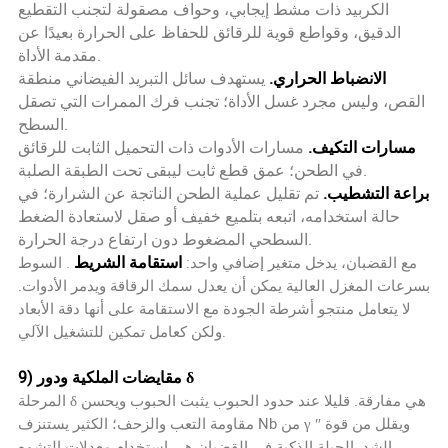
الكربيد ذات مشط إيجابي، وحواف مصقولة لتجنب التقطيع
الدقيق، وقواطع قوية للرقائق للحفاظ على الحرارة بعيدًا عن
مقدمة الأداة.
الانضباط الحراري.
يستهدف سائل التبريد الفيضاني منطقة
القص، وليس مجرد غسل الأداة؛ تجنب فرك الممرات التي تصقل
السطح.
مسارات التكيف.
مسارات الأدوات ذات التحميل الثابت للرقائق
في الطحن؛ عمق قطع ثابت ليبقى تحت الطبقة الصلبة.
براعة التشطيب.
تم تقليل عملية الطحن الناتجة عن الشرارة؛ في
حالة استخدامه، اتبعه بتلميع خفيف أو صقل لاستعادة الضغط
السطحي المضغوط دون ارتفاع درجة الحرارة.
استقامة الشريط
مع القضبان، يدخل متغير إضافي واحد:
. السوط
بسرعات المغزل العالية يمكن أن يعدل سمك الرقاقة ويدمر الأدوات.
لا يتعامل منتجو أشرطة الجودة مع الاستقامة على أنها دقة الأبعاد
ولكن كعامل تمكين للتشغيل الآلي.
9) مقايضات الملكية ودور δ
المرحلة δ هي مفارقة. قليلا عند حدود الحبوب يثبت الحبوب ويحسن
مقاومة التعب والزحف؛ الكثير يستنزف Nb من γ ″ ويقلل من قوة
الشد. الحيلة الذكية في القضبان هي استخدام معدلات التشوه