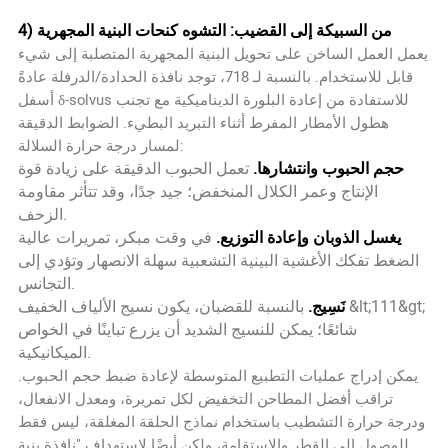
4) من السبيكة إلى القضيب: التشوه كنحات البنية المجهرية
يعمل العمل الساخن على تحويل البنية المجهرية المتصلبة إلى شيء
قابل للاستخدام. بالنسبة لـ 718، توجد نافذة الحدادة/الدرفلة عادةً
أسفل δ-solvus للاستفادة من إعادة البلورة الديناميكية مع تجنب
هطول الأمطار المفرط أثناء التبريد البطيء. الضوابط الدقيقة
لمسار درجة حرارة السلالة:
حجم الحبوب وانتشارها.
تعمل الحبوب الدقيقة على زيادة قوة
الإنتاج وعمر الكلال المنخفض؛ جيد جدًا، وقد تتأثر مقاومة
الزحف.
يغسل الذوبان وإعادة التوزيع.
في وقت مبكر، تمريرات عالية
الضغط تفكك الأغشية البينية التشعبية سهلة الانصهار وتؤدي إلى
التجانس.
نَسِيج.
بالنسبة للقضبان، يكون نسيج الألياف الخفيف &lt;111&gt;
شائعًا؛ يمكن للنسيج الشديد أن يزرع تباينًا في الخواص
الميكانيكية.
يمكن إدراج عمليات التطبيع المتوسطة لإعادة ضبط حجم الحبوب.
تراقب أفضل المطاحن التخفيض لكل تمريرة، ومعدل الانفعال،
ودرجة حرارة التشطيب باستخدام نماذج الحلقة المغلقة، ليس فقط
للوصول إلى القطر والاستقامة، ولكن أيضًا لاستهداف "نافذة بنية