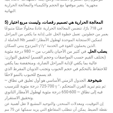
مجهرية" يتغير موقعها مع الحجم والكيمياء والمعالجة الحرارية
النهائية.
5) المعالجة الحرارية هي تصميم رقصات، وليست مربع اختيار
في 718 بارًا، تتضمن المعالجة الحرارية عادةً محلولًا صلبًا متبوعًا
بعمر من خطوتين. تعمل خطوة الحل على إذابة ما يكفي من المراحل
الحاملة لـ Nb لتمكين الاستجابة الموحدة لهطول الأمطار؛ العصر
المزدوج يبني السكان γ′/γ″ الذين يحملون القوة في الخدمة.
يصلب الحل.
في كثير من الأحيان بالقرب من ~ 980 درجة مئوية
(تختلف القيم حسب المواصفات وحجم القسم) لتحقيق التوازن:
عالية بما يكفي لإذابة المراحل الضارة، ومنخفضة بما يكفي
للاحتفاظ بالتحكم في حجم الحبوب وتجنب الذوبان المفرط الذي
قد يسمح للحبوب بالنمو لاحقًا.
شيخوخة.
الجدول الزمني الأساسي هو أول تعليق في نطاق ~
700-725 درجة مئوية للترسيب γ ″، ثم يتم تبريد الفرن المتحكم
فيه إلى نطاق ~ 600-650 درجة مئوية لهطول الأمطار الثانوي
وتحقيق الاستقرار.
إن التوقيت، ومعدلات المنحدر، والتوحيد المشبع لا تقل أهمية عن
نقطة الضبط. يمكن أن تتطلب المقاطع التي يزيد سمكها عن 75 مم