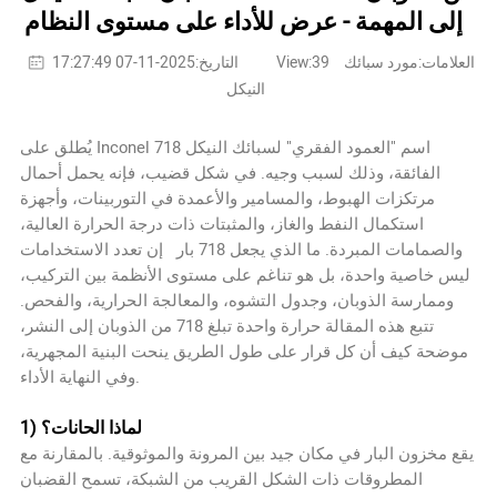
إلى المهمة - عرض للأداء على مستوى النظام
العلامات:مورد سبائك
View:39
التاريخ:2025-11-07 17:27:49
النيكل
يُطلق على Inconel 718 اسم "العمود الفقري" لسبائك النيكل
الفائقة، وذلك لسبب وجيه. في شكل قضيب، فإنه يحمل أحمال
مرتكزات الهبوط، والمسامير والأعمدة في التوربينات، وأجهزة
استكمال النفط والغاز، والمثبتات ذات درجة الحرارة العالية،
والصمامات المبردة. ما الذي يجعل
718 بار
إن تعدد الاستخدامات
ليس خاصية واحدة، بل هو تناغم على مستوى الأنظمة بين التركيب،
وممارسة الذوبان، وجدول التشوه، والمعالجة الحرارية، والفحص.
تتبع هذه المقالة حرارة واحدة تبلغ 718 من الذوبان إلى النشر،
موضحة كيف أن كل قرار على طول الطريق ينحت البنية المجهرية،
وفي النهاية الأداء.
1) لماذا الحانات؟
يقع مخزون البار في مكان جيد بين المرونة والموثوقية. بالمقارنة مع
المطروقات ذات الشكل القريب من الشبكة، تسمح القضبان