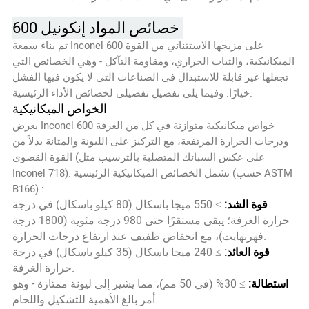
خصائص المواد إنكونيل 600
تم بناء سمعة Inconel 600 على مزيجها الاستثنائي من القوة
الميكانيكية، والثبات الحراري، ومقاومة التآكل - وهي الخصائص التي
تجعلها غير قابلة للاستبدال في الصناعات التي لا يكون فيها الفشل
خيارًا. وفيما يلي تفصيل تفصيلي لخصائص الأداء الرئيسية.
الخواص الميكانيكية
يعرض Inconel 600 خواص ميكانيكية متوازنة في كل من الغرفة
ودرجات الحرارة المرتفعة، مع التركيز على الليونة والمتانة بدلاً من
القوة القصوى (على عكس السبائك المتصلبة بالترسيب مثل
Inconel 718). تشمل الخصائص الميكانيكية الرئيسية (حسب ASTM
B166).:
قوة الشد:
≥ 550 ميجا باسكال (80 كيلو باسكال) في درجة
حرارة الغرفة؛ يبقى مستقرًا حتى 980 درجة مئوية (1800 درجة
فهرنهايت)، مع انخفاض طفيف عند ارتفاع درجات الحرارة.
قوة العائد:
≥ 240 ميجا باسكال (35 كيلو باسكال) في درجة
حرارة الغرفة.
استطالة:
≥ 30% (في 50 مم)، مما يشير إلى ليونة ممتازة - وهو
أمر بالغ الأهمية للتشكيل واللحام.