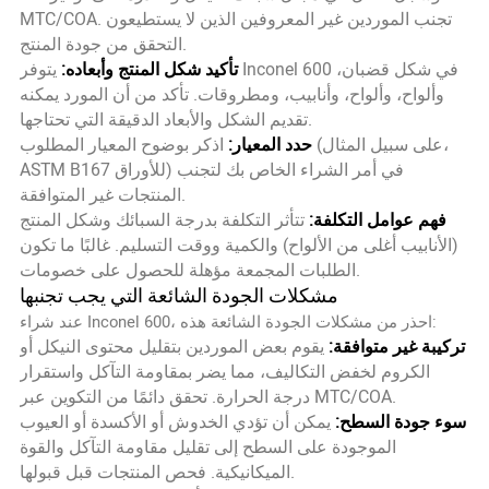
MTC/COA. تجنب الموردين غير المعروفين الذين لا يستطيعون
التحقق من جودة المنتج.
تأكيد شكل المنتج وأبعاده:
يتوفر Inconel 600 في شكل قضبان،
وألواح، وألواح، وأنابيب، ومطروقات. تأكد من أن المورد يمكنه
تقديم الشكل والأبعاد الدقيقة التي تحتاجها.
حدد المعيار:
اذكر بوضوح المعيار المطلوب (على سبيل المثال،
ASTM B167 للأوراق) في أمر الشراء الخاص بك لتجنب
المنتجات غير المتوافقة.
فهم عوامل التكلفة:
تتأثر التكلفة بدرجة السبائك وشكل المنتج
(الأنابيب أغلى من الألواح) والكمية ووقت التسليم. غالبًا ما تكون
الطلبات المجمعة مؤهلة للحصول على خصومات.
مشكلات الجودة الشائعة التي يجب تجنبها
عند شراء Inconel 600، احذر من مشكلات الجودة الشائعة هذه:
تركيبة غير متوافقة:
يقوم بعض الموردين بتقليل محتوى النيكل أو
الكروم لخفض التكاليف، مما يضر بمقاومة التآكل واستقرار
درجة الحرارة. تحقق دائمًا من التكوين عبر MTC/COA.
سوء جودة السطح:
يمكن أن تؤدي الخدوش أو الأكسدة أو العيوب
الموجودة على السطح إلى تقليل مقاومة التآكل والقوة
الميكانيكية. فحص المنتجات قبل قبولها.