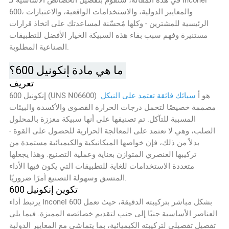
600، والمعايير الدولية، والاستخدامات الواقعية، والاعتبارات
الرئيسية للمشترين - وكلها مُحسّنة لمساعدتك على اتخاذ قرارات
مستنيرة وفهم سبب بقاء هذه السبيكة الخيار الأفضل للتطبيقات
الصناعية المطلوبة.
ما هي مادة إنكونيل 600؟
تعريف
إنكونيل 600 (UNS N06600) هو أ
سبائك فائقة تعتمد على النيكل
مصممة خصيصًا لتحمل درجات الحرارة القصوى والأكسدة والبيئات
المسببة للتآكل. تم تصنيفها على أنها سبيكة معززة بالمحلول
الصلب، وهي لا تعتمد على المعالجة الحرارية للحصول على القوة -
بدلاً من ذلك، فإن خواصها الميكانيكية والكيميائية مستمدة من
تركيبها العنصري المتوازن بعناية وعملية التصنيع. وهذا يجعلها
متعددة الاستخدامات للغاية للتطبيقات التي يكون فيها الأداء
المتسق وسهولة التصنيع أمرًا ضروريًا.
تكوين إنكونيل 600
يرتبط أداء Inconel 600 بشكل مباشر بتركيبته الدقيقة، حيث تعمل
العناصر الأساسية جنبًا إلى جنب لتقديم خصائصه المميزة. فيما يلي
تفصيل تفصيلي لتركيبته الكيميائية، بما يتماشى مع المعايير الدولية