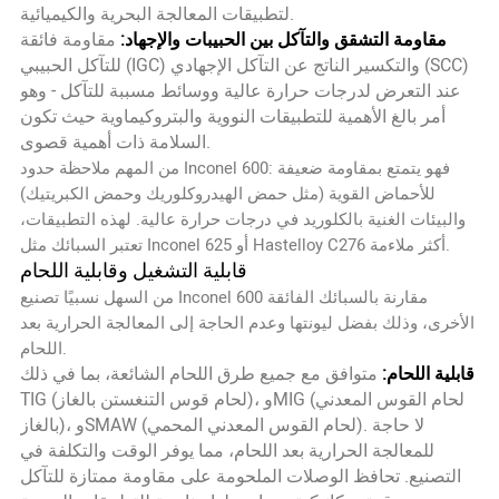
لتطبيقات المعالجة البحرية والكيميائية.
مقاومة التشقق والتآكل بين الحبيبات والإجهاد:
مقاومة فائقة
للتآكل الحبيبي (IGC) والتكسير الناتج عن التآكل الإجهادي (SCC)
عند التعرض لدرجات حرارة عالية ووسائط مسببة للتآكل - وهو
أمر بالغ الأهمية للتطبيقات النووية والبتروكيماوية حيث تكون
السلامة ذات أهمية قصوى.
من المهم ملاحظة حدود Inconel 600: فهو يتمتع بمقاومة ضعيفة
للأحماض القوية (مثل حمض الهيدروكلوريك وحمض الكبريتيك)
والبيئات الغنية بالكلوريد في درجات حرارة عالية. لهذه التطبيقات،
تعتبر السبائك مثل Inconel 625 أو Hastelloy C276 أكثر ملاءمة.
قابلية التشغيل وقابلية اللحام
من السهل نسبيًا تصنيع Inconel 600 مقارنة بالسبائك الفائقة
الأخرى، وذلك بفضل ليونتها وعدم الحاجة إلى المعالجة الحرارية بعد
اللحام.
قابلية اللحام:
متوافق مع جميع طرق اللحام الشائعة، بما في ذلك
TIG (لحام قوس التنغستن بالغاز)، وMIG (لحام القوس المعدني
بالغاز)، وSMAW (لحام القوس المعدني المحمي). لا حاجة
للمعالجة الحرارية بعد اللحام، مما يوفر الوقت والتكلفة في
التصنيع. تحافظ الوصلات الملحومة على مقاومة ممتازة للتآكل