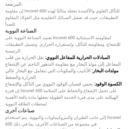
المرتفعة.
إن مقاومة Inconel 600 للتآكل القلوي والأكسدة تجعله مثاليًا لهذه
التطبيقات، حيث قد تفشل السبائك التقليدية مثل الفولاذ المقاوم
للصدأ.
الصناعة النووية
تعتمد الصناعة النووية على Inconel 600 لمقاومته الاستثنائية
للإشعاع، ومقاومته للتآكل، واستقراره الحراري. وتشمل التطبيقات
الرئيسية:
المبادلات الحرارية للمفاعل النووي:
نقل الحرارة من قلب
المفاعل إلى مولد البخار مع مقاومة التدهور الناجم عن الإشعاع.
مولدات البخار:
الأنابيب والمكونات التي تتعامل مع البخار عالي
الحرارة والضغط.
يحمي قضبان الوقود النووي من التآكل والإشعاع.
الكسوة الوقود:
إن قدرة Inconel 600 على تحمل الإشعاع والحفاظ على السلامة
الهيكلية على مدى فترة الخدمة الطويلة تجعلها مادة بالغة الأهمية
لمحطات الطاقة النووية.
صناعات أخرى
إلى جانب الطيران والبتروكيماويات والنووية، يتم استخدام Inconel
600 في مجموعة من الصناعات الأخرى، بما في ذلك: