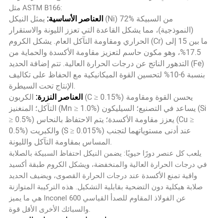
مثل ASTM B166:
العناصر الأساسية:
يمثل النيكل (Ni) 72% من السبيكة
(النموذجية)، مما يشكل القاعدة التي تعزز الليونة والاستقرار
الحراري ومقاومة التآكل العام. يشكل الكروم (Cr) ما بين 15 إلى
17.5%، وهو مكون حاسم لتعزيز مقاومة الأكسدة والحماية من
التدهور الناتج عن درجات الحرارة العالية. تتم إضافة الحديد (Fe)
بنسبة 6-10% لتحسين القوة الميكانيكية مع الحفاظ على تكاليف
الإنتاج تحت السيطرة.
العناصر النزرة:
الكربون (C ≥ 0.15%) يحسن القوة ومقاومة
التآكل؛ المنغنيز (Mn ≥ 1.0%) يساعد في التصنيع؛ السيليكون (Si
≥ 0.5%) يعزز مقاومة الأكسدة؛ يتم الاحتفاظ بالنحاس (Cu ≥
0.5%) والكبريت (S ≥ 0.015%) عند أدنى مستوياتهما لتجنب
المساس بمقاومة التآكل والليونة.
يلعب كل عنصر دورًا حيويًا: يضمن النيكل احتفاظ السبيكة بالصلابة
في درجات الحرارة العالية والمنخفضة، ويشكل الكروم طبقة أكسيد
واقية تمنع الأكسدة عند درجات الحرارة القصوى، ويضيف الحديد
صلابة هيكلية دون التضحية بقابلية التشكيل. هذه التركيبة المتوازنة
هي ما يميز Inconel 600 عن الفولاذ المقاوم للصدأ القياسي
والسبائك الأخرى الأقل قوة.