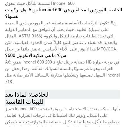
المسببة للتآكل حيث يتفوق Inconel 600.
س 5: هل تركيبات Inconel 600 الخاصة بالموردين المختلفين هي
نفسها؟
ج5: تكون التركيبات الأساسية متسقة عبر الموردين ذوي السمعة
الطيبة، حيث يجب أن تتوافق مع المعايير الدولية (على سبيل
المثال، ASTM B166) التي تحدد نطاقات صارمة للنيكل والكروم
والحديد. قد تختلف عناصر التتبع قليلاً ضمن الحدود القياسية، لكن
هذا لا يؤثر على الأداء الأساسي. تحقق دائمًا من خلال MTC/COA.
س6: ما هي صلابة الانكونيل 600؟
A6: يتمتع Inconel 600 بصلابة برينل تبلغ ≥ 200 HB في درجة حرارة
الغرفة، وهو ناعم نسبيًا بالنسبة للسبائك الفائقة. وهذا يجعل من
السهل تصنيعها وتشكيلها مقارنة بالسبائك الأكثر صلابة مثل Inconel
718.
الخلاصة: لماذا يعد Inconel 600 الخيار الأفضل
للبيئات القاسية
تتميز Inconel 600 بأنها سبيكة متعددة الاستخدامات وموثوقة تعتمد
على النيكل، وتوفر ثباتًا استثنائيًا في درجات الحرارة العالية،
ومقاومة للتآكل، وقابلية للتشكيل. خصائصه المتوازنة تجعله لا يمكن