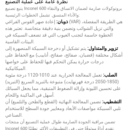
نظرة عامة على عملية التصنيع
يتبع تصنيع Inconel 600 بروتوكولات صارمة لضمان الاتساق والنقاء
والأداء المتسق. تشمل الخطوات الرئيسية:
ذوبان:
إعادة صهر القوس الفراغي (VAR) هي الطريقة المفضلة،
والتي تزيل الشوائب وتضمن بنية دقيقة متجانسة. تعتبر هذه
الخطوة حاسمة لتجنب العيوب التي قد تضعف السبيكة في
البيئات القاسية.
تزوير والمتداول:
يتم تشكيل أو دحرجة السبيكة المنصهرة إلى
أشكال مختلفة (قضبان، صفائح، صفائح، أنابيب) مع الحفاظ على
درجات حرارة يمكن التحكم فيها للحفاظ على خواصها
الميكانيكية.
الصلب:
تعمل المعالجة الحرارية عند 1010-1120 درجة مئوية
(1850-2050 درجة فهرنهايت) متبوعة بالتبريد السريع (التبريد)
على تحسين الليونة وإزالة الضغوط المتبقية، مما يجعل السبائك
أسهل في الماكينة واللحام.
التشطيب:
تضمن المعالجة النهائية (القطع والطحن والتلميع) أن
تلبي السبيكة مواصفات الأبعاد ومعايير جودة السطح للاستخدام
الصناعي.
تضمن مراقبة الجودة الصارمة طوال عملية التصنيع أن منتجات
Inconel 600 تقدم أداءً موثوقًا حتى في التطبيقات الأكثر تطلبًا.