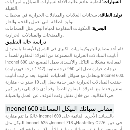
السيارات:
أنظمة عادم عالية الأداء لسيارات السباق والمركبات
الثقيلة.
توليد الطاقة:
سخانات الغلايات والمبادلات الحرارية في محطات
توليد الطاقة التي تعمل بالفحم والغاز.
البحرية:
المكونات المقاومة لمياه البحر مثل الصمامات
والمضخات والمبادلات الحرارية.
دراسة حالة التطبيق
قام أحد مصانع البتروكيماويات الكبرى في الشرق الأوسط باستبدال
أنابيب المبادلات الحرارية المصنوعة من الفولاذ المقاوم للصدأ بـ
Inconel 600 لمعالجة مشكلات التآكل والأكسدة. يعمل المصنع عند
درجات حرارة تصل إلى 950 درجة مئوية (1742 درجة فهرنهايت)
ويتعامل مع سوائل العمليات القلوية. بعد تركيب أنابيب Inconel 600،
حققت المبادلات الحرارية عمر خدمة يصل إلى 10 سنوات - مقارنة
بسنتين فقط مع الفولاذ المقاوم للصدأ. وقد أدى ذلك إلى توفير كبير
في التكاليف من خلال تقليل وقت التوقف عن العمل والصيانة.
Inconel 600 مقابل سبائك النيكل المماثلة
غالبًا ما تتم مقارنة Inconel 600 بالسبائك الأخرى القائمة على
النيكل مثل Inconel 625 وInconel 718 وHastelloy C276. في حين
أن جميعها عبارة عن سبائك ممتازة، إلا أن لكل منها خصائص فريدة