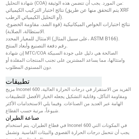
شهادة التحليل (COA) من المورد. يجب أن تتضمن هذه الوثيقة:
نتائج اختبار التركيب الكيميائي (يتم التحقق منها عن طريق XRF
أو التحليل الكيميائي الرطب).
نتائج اختبارات الخواص الميكانيكية (قوة الشد، مقاومة الخضوع،
الاستطالة، الصلابة).
الامتثال للمعيار المحدد (على سبيل المثال، ASTM B166).
رقم دفعة التصنيع وأبعاد المنتج.
إن شهادة MTC/COA الصالحة هي دليل على جودة السبيكة
وامتثالها، مما يساعد المشترين على تجنب المنتجات المقلدة أو
دون المستوى المطلوب.
تطبيقات Inconel 600 في الصناعة
مزيج Inconel 600 الفريد من الاستقرار في درجات الحرارة العالية،
ومقاومة التآكل، وقابلية التشكيل يجعله الخيار الأفضل للتطبيقات
الهامة عبر العديد من الصناعات. وفيما يلي الاستخدامات الأكثر
شيوعاً، مرتبة حسب القطاع.
صناعة الطيران
في قطاع الطيران، يتم استخدام Inconel 600 في المكونات التي
يجب أن تتحمل درجات الحرارة القصوى والبيئات القاسية. وتشمل