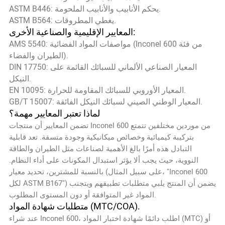
ASTM B446: يحكم الأنابيب والأنابيب الملحومة.
ASTM B564: يغطي المطروقات.
المعايير الإقليمية والصناعية الأخرى:
AMS 5540: مواصفات المواد الفضائية (Inconel 600 من فئة
الطيران والفضاء).
DIN 17750: المعيار الصناعي الألماني للسبائك القائمة على
النيكل.
EN 10095: المعيار الأوروبي للسبائك المقاومة للحرارة.
GB/T 15007: المعيار الوطني الصيني لسبائك النيكل الفائقة.
لماذا تعتبر المعايير مهمة؟
تضمن المعايير أن منتجات Inconel 600 من موردين مختلفين تتمتع
بتركيبة كيميائية وخصائص ميكانيكية وجودة متسقة. تعد قابلية
التبادل هذه أمرًا بالغ الأهمية لصناعات مثل الطيران والطاقة
النووية، حيث يجب ألا يؤثر استبدال المكونات على أداء النظام.
بالنسبة للمشترين، تحديد معيار (على سبيل المثال، "Inconel 600
لكل ASTM B167") يضمن أن المنتج يلبي متطلبات تطبيقهم ويتجنب
المواد غير المتوافقة أو دون المستوى المطلوب.
متطلبات شهادة المواد (MTC/COA).
عند شراء Inconel 600، اطلب دائمًا شهادة اختبار المواد (MTC) أو