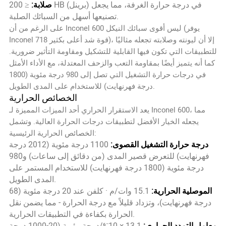
صلابة:
≤ 200 HB (برينل) في درجة حرارة الغرفة، مما يجعل
تصنيعها أسهل من السبائك الصلبة.
على الرغم من أن Inconel 600 ليس أقوى سبائك النيكل (يوفر
Inconel 718 قوة شد أعلى بكثير)، إلا أن ليونته وصلابته تجعله مثاليًا
للتطبيقات التي تكون فيها القابلية للتشكيل ومقاومة التأثير ضرورية.
كما أنه يتميز أيضًا بمقاومة التعب والزحف المعتدلة، مع الأداء الأمثل
في درجات حرارة التشغيل التي تصل إلى 980 درجة مئوية (1800
درجة فهرنهايت) للاستخدام على المدى الطويل.
الخصائص الحرارية
يعد الاستقرار الحراري أحد الميزات المميزة لـ Inconel 600، مما
يجعله الخيار الأفضل لتطبيقات درجات الحرارة العالية. وتشمل
الخصائص الحرارية الرئيسية:
درجة حرارة التشغيل القصوى:
1100 درجة مئوية (2012 درجة
فهرنهايت) للتعرض قصير المدى (من دقائق إلى ساعات) و980
درجة مئوية (1800 درجة فهرنهايت) للاستخدام المستمر على
المدى الطويل.
الموصلية الحرارية:
15.1 وات/م · كلفن عند 20 درجة مئوية (68
درجة فهرنهايت)، وتزداد قليلاً مع درجة الحرارة - مما يضمن نقل
الحرارة بكفاءة في التطبيقات الحرارية.
معامل التمدد الحراري:
13.1 × 10⁻⁶/درجة مئوية (20-1000 درجة