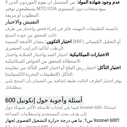
عدم وجود شهادة المواد:
من المحتمل أن يقوم الموردون الذين لا
يستطيعون توفير MTC/COA ببيع منتجات دون المستوى
المطلوب أو مزيفة.
التفتيش والاختبار
بالنسبة للتطبيقات المهمة، فكر في إجراء فحص واختبار من طرف
ثالث للتحقق من جودة المنتج:
اختبار التكوين:
مضان الأشعة السينية (XRF) أو التحليل الكيميائي
الرطب لتأكيد التركيب العنصري.
الاختبارات الميكانيكية:
اختبار الشد واختبار الصلابة واختبار
الاستطالة للتحقق من الخواص الميكانيكية.
اختبار التآكل:
اختبار رش الملح أو اختبار الغمر للتأكد من مقاومة
التآكل (للتطبيقات البحرية/الكيميائية).
يوفر اختبار الطرف الثالث طبقة إضافية من الضمان بأن المنتج يلبي
متطلباتك.
أسئلة وأجوبة حول إنكونيل 600
فيما يلي إجابات للأسئلة الأكثر شيوعًا حول Inconel 600، استنادًا
إلى هدف بحث المستخدم واستعلامات الصناعة.
س1: ما هي درجة حرارة التشغيل القصوى لجهاز Inconel 600؟
A1: يمكن لـ Inconel 600 تحمل درجات حرارة قصيرة المدى تصل