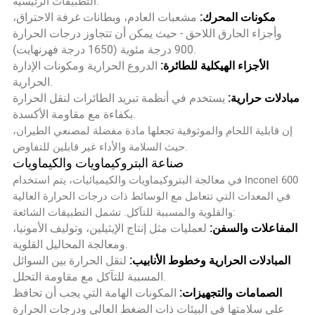
التطبيقات الرئيسية:
مكونات المحرك:
مشعبات العادم، وبطانات غرفة الاحتراق،
وأجزاء الحارق اللاحق - حيث يمكن أن تتجاوز درجات الحرارة
900 درجة مئوية (1650 درجة فهرنهايت).
الأجزاء الهيكلية للطائرة:
الدروع الحرارية ومكونات الإدارة
الحرارية.
مبادلات حرارية:
يستخدم في أنظمة تبريد الطائرات لنقل الحرارة
بكفاءة مع مقاومة الأكسدة.
إن قابلية اللحام والموثوقية تجعلها مادة مفضلة لمصنعي الطيران،
حيث السلامة والأداء غير قابلين للتفاوض.
صناعة البتروكيماويات والكيماويات
في معالجة البتروكيماويات والكيميائيات، يتم استخدام Inconel 600
في المعدات التي تتعامل مع الوسائط ذات درجات الحرارة العالية
والقلوية والمسببة للتآكل. تشمل التطبيقات الشائعة:
المفاعلات والسفن:
لعمليات مثل إنتاج الإيثيلين، وتوليف الأمونيا،
ومعالجة المحاليل القلوية.
المبادلات الحرارية وخطوط الأنابيب:
لنقل الحرارة بين السوائل
المسببة للتآكل مع مقاومة التحلل.
الصمامات والتجهيزات:
المكونات الهامة التي يجب أن تحافظ
على سلامتها في البيئات ذات الضغط العالي ودرجات الحرارة