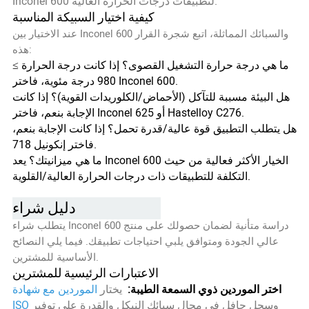
Inconel 600 لتطبيقات درجات الحرارة العالية.
كيفية اختيار السبيكة المناسبة
عند الاختيار بين Inconel 600 والسبائك المماثلة، اتبع شجرة القرار
هذه:
ما هي درجة حرارة التشغيل القصوى؟ إذا كانت درجة الحرارة ≥
980 درجة مئوية، فاختر Inconel 600.
هل البيئة مسببة للتآكل (الأحماض/الكلوريدات القوية)؟ إذا كانت
الإجابة بنعم، فاختر Inconel 625 أو Hastelloy C276.
هل يتطلب التطبيق قوة عالية/قدرة تحمل؟ إذا كانت الإجابة بنعم،
فاختر إنكونيل 718.
ما هي ميزانيتك؟ يعد Inconel 600 الخيار الأكثر فعالية من حيث
التكلفة للتطبيقات ذات درجات الحرارة العالية/القلوية.
دليل شراء Inconel 600
يتطلب شراء Inconel 600 دراسة متأنية لضمان حصولك على منتج
عالي الجودة ومتوافق يلبي احتياجات تطبيقك. فيما يلي النصائح
الأساسية للمشترين.
الاعتبارات الرئيسية للمشترين
اختر الموردين ذوي السمعة الطيبة:
يختار
الموردين مع شهادة
وسجل حافل في مجال سبائك النيكل والقدرة على توفير
ISO