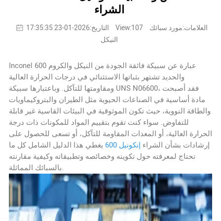
الشراء
العلامات:مورد سبائك
View:107
التاريخ:2026-01-23 17:35:35
النيكل
Inconel 600 عبارة عن سبيكة فائقة الجودة من النيكل والكروم
والحديد تشتهر بثباتها الاستثنائي في درجات الحرارة العالية
ومقاومتها للتآكل. وباعتبارها سبيكة UNS N06600، فقد أصبحت
مادة أساسية في الصناعات الحيوية مثل الطيران والبتروكيماويات
والطاقة النووية، حيث تكون الموثوقية في البيئات القاسية غير قابلة
للتفاوض. سواء كنت تقوم بتقييم المواد للمكونات ذات درجة
الحرارة العالية، أو المعدات المقاومة للتآكل، أو تسعى للحصول على
إرشادات بشأن الشراء
إنكونيل 600
يغطي هذا الدليل الشامل كل ما
تحتاج لمعرفته حول تكوينه وخصائصه وتطبيقاته وكيفية مقارنته
بالسبائك المماثلة.