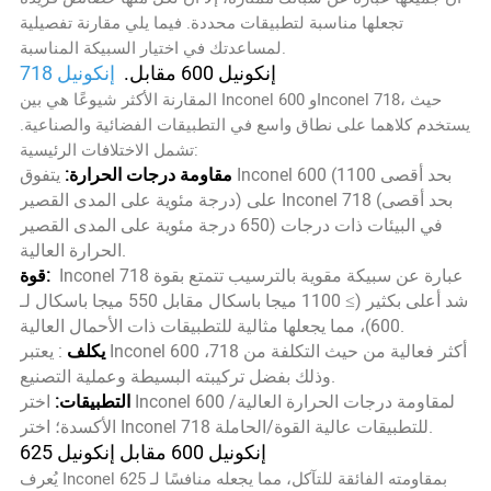
تجعلها مناسبة لتطبيقات محددة. فيما يلي مقارنة تفصيلية
لمساعدتك في اختيار السبيكة المناسبة.
إنكونيل 718
إنكونيل 600 مقابل.
المقارنة الأكثر شيوعًا هي بين Inconel 600 وInconel 718، حيث
يستخدم كلاهما على نطاق واسع في التطبيقات الفضائية والصناعية.
تشمل الاختلافات الرئيسية:
مقاومة درجات الحرارة:
يتفوق Inconel 600 (بحد أقصى 1100
درجة مئوية على المدى القصير) على Inconel 718 (بحد أقصى
650 درجة مئوية على المدى القصير) في البيئات ذات درجات
الحرارة العالية.
Inconel 718 عبارة عن سبيكة مقوية بالترسيب تتمتع بقوة
قوة:
شد أعلى بكثير (≥ 1100 ميجا باسكال مقابل 550 ميجا باسكال لـ
600)، مما يجعلها مثالية للتطبيقات ذات الأحمال العالية.
يكلف
: يعتبر Inconel 600 أكثر فعالية من حيث التكلفة من 718،
وذلك بفضل تركيبته البسيطة وعملية التصنيع.
التطبيقات:
اختر Inconel 600 لمقاومة درجات الحرارة العالية/
الأكسدة؛ اختر Inconel 718 للتطبيقات عالية القوة/الحاملة.
إنكونيل 600 مقابل إنكونيل 625
يُعرف Inconel 625 بمقاومته الفائقة للتآكل، مما يجعله منافسًا لـ