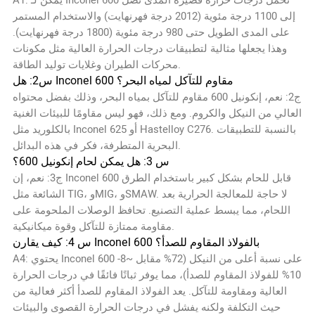
إلى 1100 درجة مئوية (2012 درجة فهرنهايت) والاستخدام المستمر
على المدى الطويل حتى 980 درجة مئوية (1800 درجة فهرنهايت).
وهذا يجعلها مثالية لتطبيقات درجات الحرارة العالية مثل مكونات
محركات الطيران وغلايات توليد الطاقة.
س2: هل Inconel 600 مقاوم للتآكل لمياه البحر؟
ج2: نعم، إنكونيل 600 مقاوم للتآكل بمياه البحر، وذلك بفضل محتواه
العالي من النيكل والكروم. ومع ذلك، فهو ليس مقاومًا للبيئات الغنية
بالكلوريد مثل Inconel 625 أو Hastelloy C276. بالنسبة للتطبيقات
البحرية المتطرفة، فكر في هذه البدائل.
س 3: هل يمكن لحام إنكونيل 600؟
ج3: نعم، إن Inconel 600 قابل للحام بشكل كبير باستخدام الطرق
الشائعة مثل TIG، وMIG، وSMAW. لا حاجة للمعالجة الحرارية بعد
اللحام، مما يبسط عملية التصنيع. تحافظ الوصلات الملحومة على
مقاومة ممتازة للتآكل وقوة ميكانيكية.
س 4: كيف يقارن Inconel 600 بالفولاذ المقاوم للصدأ؟
A4: يحتوي Inconel 600 على نسبة أعلى من النيكل (72% مقابل ~8-
10% للفولاذ المقاوم للصدأ)، مما يوفر ثباتًا فائقًا في درجات الحرارة
العالية ومقاومة للتآكل. يعد الفولاذ المقاوم للصدأ أكثر فعالية من
حيث التكلفة ولكنه يفشل في درجات الحرارة القصوى والبيئات