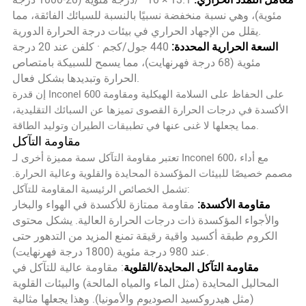
مئوية)، وهي نسبة منخفضة نسبيًا بالنسبة للسبائك الفائقة، مما
يقلل من الإجهاد الحراري في بيئات درجة الحرارة الدورية.
السعة الحرارية المحددة:
440 جول/كجم · كلفن عند 20 درجة
مئوية (68 درجة فهرنهايت)، مما يسمح للسبيكة بامتصاص
الحرارة وتبديدها بشكل فعال.
إن قدرة Inconel 600 على الحفاظ على السلامة الهيكلية ومقاومة
الأكسدة في درجات الحرارة القصوى تميزها عن السبائك التقليدية،
مما يجعلها لا غنى عنها في تطبيقات الطيران وتوليد الطاقة.
مقاومة التآكل
تعتبر مقاومة التآكل سمة مميزة أخرى لـ Inconel 600، مع أداء
مصمم خصيصًا للبيئات المؤكسدة المحايدة والقلوية وعالية الحرارة.
تشمل الخصائص الرئيسية المقاومة للتآكل:
مقاومة الأكسدة:
مقاومة ممتازة للأكسدة في الهواء والبخار
والأجواء المؤكسدة ذات درجات الحرارة العالية. يشكل محتوى
الكروم طبقة أكسيد واقية رقيقة تمنع المزيد من التدهور حتى
عند 980 درجة مئوية (1800 درجة فهرنهايت).
مقاومة التآكل المحايدة/القلوية
: مقاومة عالية للتآكل في
المحاليل المحايدة (مثل الماء والمياه المالحة) والبيئات القلوية
(مثل هيدروكسيد الصوديوم والأمونيا). وهذا يجعلها مثالية