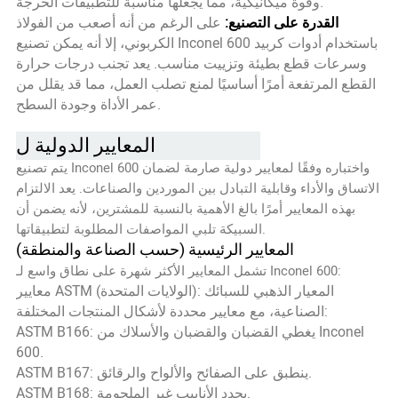
وقوة ميكانيكية، مما يجعلها مناسبة للتطبيقات الحرجة.
القدرة على التصنيع:
على الرغم من أنه أصعب من الفولاذ
الكربوني، إلا أنه يمكن تصنيع Inconel 600 باستخدام أدوات كربيد
وسرعات قطع بطيئة وتزييت مناسب. يعد تجنب درجات حرارة
القطع المرتفعة أمرًا أساسيًا لمنع تصلب العمل، مما قد يقلل من
عمر الأداة وجودة السطح.
المعايير الدولية لInconel 600
يتم تصنيع Inconel 600 واختباره وفقًا لمعايير دولية صارمة لضمان
الاتساق والأداء وقابلية التبادل بين الموردين والصناعات. يعد الالتزام
بهذه المعايير أمرًا بالغ الأهمية بالنسبة للمشترين، لأنه يضمن أن
السبيكة تلبي المواصفات المطلوبة لتطبيقاتها.
المعايير الرئيسية (حسب الصناعة والمنطقة)
تشمل المعايير الأكثر شهرة على نطاق واسع لـ Inconel 600:
معايير ASTM (الولايات المتحدة): المعيار الذهبي للسبائك
الصناعية، مع معايير محددة لأشكال المنتجات المختلفة:
ASTM B166: يغطي القضبان والقضبان والأسلاك من Inconel
600.
ASTM B167: ينطبق على الصفائح والألواح والرقائق.
ASTM B168: يحدد الأنابيب غير الملحومة.