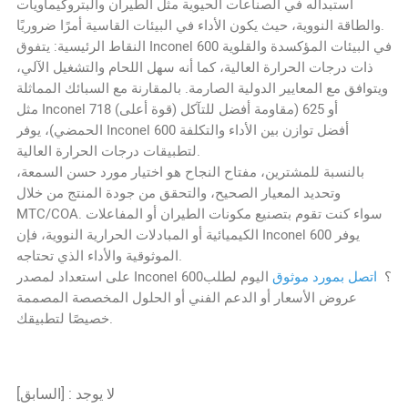
استبداله في الصناعات الحيوية مثل الطيران والبتروكيماويات
والطاقة النووية، حيث يكون الأداء في البيئات القاسية أمرًا ضروريًا.
النقاط الرئيسية: يتفوق Inconel 600 في البيئات المؤكسدة والقلوية
ذات درجات الحرارة العالية، كما أنه سهل اللحام والتشغيل الآلي،
ويتوافق مع المعايير الدولية الصارمة. بالمقارنة مع السبائك المماثلة
مثل Inconel 718 (قوة أعلى) أو 625 (مقاومة أفضل للتآكل
الحمضي)، يوفر Inconel 600 أفضل توازن بين الأداء والتكلفة
لتطبيقات درجات الحرارة العالية.
بالنسبة للمشترين، مفتاح النجاح هو اختيار مورد حسن السمعة،
وتحديد المعيار الصحيح، والتحقق من جودة المنتج من خلال
MTC/COA. سواء كنت تقوم بتصنيع مكونات الطيران أو المفاعلات
الكيميائية أو المبادلات الحرارية النووية، فإن Inconel 600 يوفر
الموثوقية والأداء الذي تحتاجه.
على استعداد لمصدر Inconel 600؟
اتصل بمورد موثوق
اليوم لطلب
عروض الأسعار أو الدعم الفني أو الحلول المخصصة المصممة
خصيصًا لتطبيقك.
[السابق] : لا يوجد