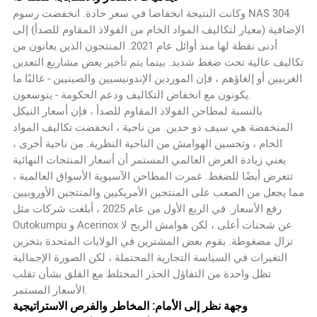
وكانت النتيجة انخفاضا في سعر حادة. انخفضت رسوم NAS 304
الإضافية (معيار لتكاليف المواد الخام من الفولاذ المقاوم للصدأ) إلى
أدنى نقطة لها منذ أوائل عام 2021. المنتجون الذين يعانون من
تكاليف عالية تحت ضغط شديد. بينما يتم تأخير بعض مشاريع التعدين
الغربيين أو إلغاؤهم ، فإن الموردين الإندونيسيين والصينيين - غالبًا ما
يكونون مع انخفاض التكاليف ودعم الحكومة - يتوسعون.
بالنسبة لمطاحن الفولاذ المقاوم للصدأ ، فإن أسعار النيكل
المنخفضة هي سيف ذو حدين. من ناحية ، انخفضت تكاليف المواد
الخام ، وتحسين الهوامش من الناحية النظرية. من ناحية أخرى ،
يعني زيادة العرض العالمي المستمر أن أسعار المنتجات النهائية
تتعرض أيضًا للضغط. غمرت المطاحن الآسيوية الأسواق العالمية ،
مما يجعل من الصعب على المنتجين الأمريكيين والمنتجين الأوروبيين
رفع الأسعار. في الربع الأول من عام 2025 ، أبلغت شركات مثل
Outokumpu و Acerinox عن شحنات أعلى ، لكن هوامش الربح لا
تزال مضغوطة. يقوم بعض المشترين في الولايات المتحدة بتخزين
التغيرات في السياسة التجارية المحتملة ، لكن الصورة الإجمالية
تظل واحدة من التفاؤل الحذر المختلط مع القلق بشأن تقلب
الأسعار المستمر.
وجهة نظر إلى الأمام: المخاطر والفرص الاستراتيجية