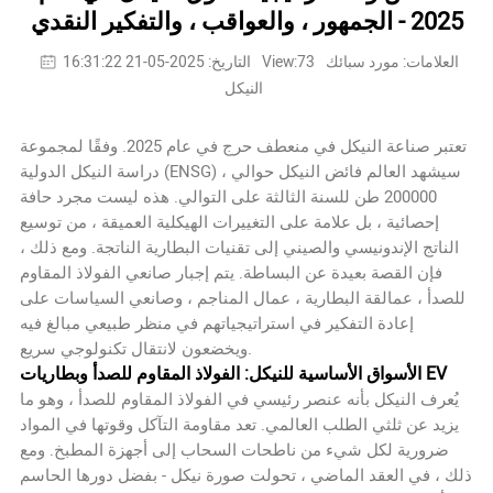
2025 - الجمهور ، والعواقب ، والتفكير النقدي
العلامات: مورد سبائك
View:73
التاريخ: 2025-05-21 16:31:22
النيكل
تعتبر صناعة النيكل في منعطف حرج في عام 2025. وفقًا لمجموعة
دراسة النيكل الدولية (ENSG) ، سيشهد العالم فائض النيكل حوالي
200000 طن للسنة الثالثة على التوالي. هذه ليست مجرد حافة
إحصائية ، بل علامة على التغييرات الهيكلية العميقة ، من توسيع
الناتج الإندونيسي والصيني إلى تقنيات البطارية الناتجة. ومع ذلك ،
فإن القصة بعيدة عن البساطة. يتم إجبار صانعي الفولاذ المقاوم
للصدأ ، عمالقة البطارية ، عمال المناجم ، وصانعي السياسات على
إعادة التفكير في استراتيجياتهم في منظر طبيعي مبالغ فيه
ويخضعون لانتقال تكنولوجي سريع.
الأسواق الأساسية للنيكل: الفولاذ المقاوم للصدأ وبطاريات EV
يُعرف النيكل بأنه عنصر رئيسي في الفولاذ المقاوم للصدأ ، وهو ما
يزيد عن ثلثي الطلب العالمي. تعد مقاومة التآكل وقوتها في المواد
ضرورية لكل شيء من ناطحات السحاب إلى أجهزة المطبخ. ومع
ذلك ، في العقد الماضي ، تحولت صورة نيكل - بفضل دورها الحاسم