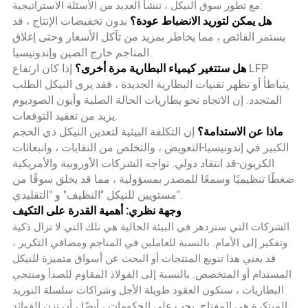
مع تطور سوق النيكل ، تنشأ العديد من الأسئلة الاستراتيجية:
هل يمكن لتوريد الانضباط عودة؟
بدون تخفيضات الإنتاج ، قد
يستمر الفائض ، مما يخاطر بمزيد من تآكل الأسعار وحتى إغلاق
المناجم خارج الصين وإندونيسيا.
هل ستتغير كيمياء البطارية مرة أخرى؟
إذا كان ارتفاع LFP
يتباطأ أو تظهر تقنيات البطارية الجديدة ، فقد يرى النيكل الطلب
المتجدد. إن الاتجاه نحو بطاريات الحالة الصلبة وأيون الصوديوم
يزيد من تعقيد التوقعات.
ماذا عن الاستدامة؟
إن التكلفة البيئية لتعدين النيكل ذي الحجم
الكبير في إندونيسيا-التعويض ، والتخلص من النفايات ، وانبعاثات
الكربون-قد انتقاد دولي. تواجه الشركات الأوروبية والأمريكية
ضغطًا تنظيميًا وسمعًا للمصدر بمسؤولية ، مما قد يخلق سوقًا من
مستويين للنيكل "النظيف" و "التقليدي".
وجهة نظري: أهمية القدرة على التكيف
الشركات التي ستزدهر في البيئة الحالية هي تلك التي لا تزال ذكية
وتفكير إلى الأمام. بالنسبة للعاملين في المناجم ومصافي التكرير ،
قد يعني هذا تنويع المنتجات أو البحث عن أسواق متميزة للنيكل
المستدام أو المتخصص. بالنسبة إلى الفولاذ المقاوم للصدأ ومنتجي
البطاريات ، ستكون العقود طويلة الأجل وشراكات سلسلة التوريد
المبتكرة هي المفتاح. يجب على الحكومات ، أيضًا ، أن تزن الفوائد