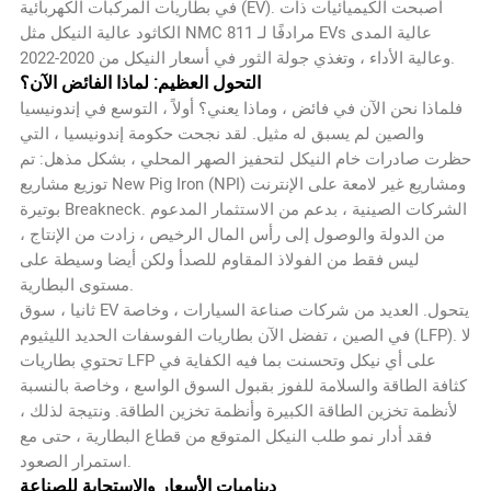
في بطاريات المركبات الكهربائية (EV). أصبحت الكيميائيات ذات
الكاثود عالية النيكل مثل NMC 811 مرادفًا لـ EVs عالية المدى
وعالية الأداء ، وتغذي جولة الثور في أسعار النيكل من 2020-2022.
التحول العظيم: لماذا الفائض الآن؟
فلماذا نحن الآن في فائض ، وماذا يعني؟ أولاً ، التوسع في إندونيسيا
والصين لم يسبق له مثيل. لقد نجحت حكومة إندونيسيا ، التي
حظرت صادرات خام النيكل لتحفيز الصهر المحلي ، بشكل مذهل: تم
توزيع مشاريع New Pig Iron (NPI) ومشاريع غير لامعة على الإنترنت
بوتيرة Breakneck. الشركات الصينية ، بدعم من الاستثمار المدعوم
من الدولة والوصول إلى رأس المال الرخيص ، زادت من الإنتاج ،
ليس فقط من الفولاذ المقاوم للصدأ ولكن أيضا وسيطة على
مستوى البطارية.
ثانيا ، سوق EV يتحول. العديد من شركات صناعة السيارات ، وخاصة
في الصين ، تفضل الآن بطاريات الفوسفات الحديد الليثيوم (LFP). لا
تحتوي بطاريات LFP على أي نيكل وتحسنت بما فيه الكفاية في
كثافة الطاقة والسلامة للفوز بقبول السوق الواسع ، وخاصة بالنسبة
لأنظمة تخزين الطاقة الكبيرة وأنظمة تخزين الطاقة. ونتيجة لذلك ،
فقد أدار نمو طلب النيكل المتوقع من قطاع البطارية ، حتى مع
استمرار الصعود.
ديناميات الأسعار والاستجابة للصناعة